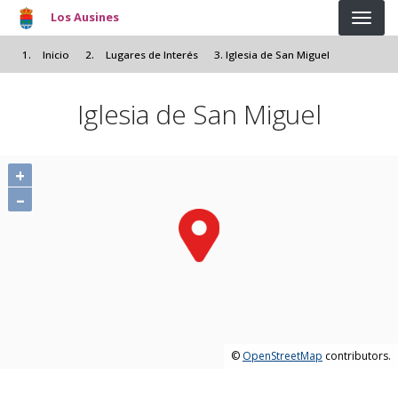
Pasar al contenido principal
Los Ausines
Inicio
Lugares de Interés
Iglesia de San Miguel
Iglesia de San Miguel
+
–
©
OpenStreetMap
contributors.